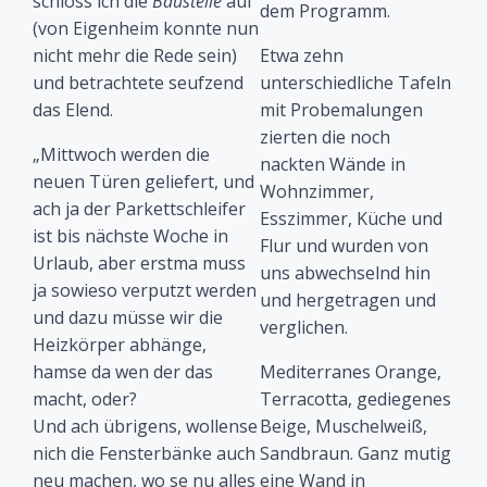
schloss ich die
Baustelle
auf
dem Programm.
(von Eigenheim konnte nun
nicht mehr die Rede sein)
Etwa zehn
und betrachtete seufzend
unterschiedliche Tafeln
das Elend.
mit Probemalungen
zierten die noch
„Mittwoch werden die
nackten Wände in
neuen Türen geliefert, und
Wohnzimmer,
ach ja der Parkettschleifer
Esszimmer, Küche und
ist bis nächste Woche in
Flur und wurden von
Urlaub, aber erstma muss
uns abwechselnd hin
ja sowieso verputzt werden
und hergetragen und
und dazu müsse wir die
verglichen.
Heizkörper abhänge,
hamse da wen der das
Mediterranes Orange,
macht, oder?
Terracotta, gediegenes
Und ach übrigens, wollense
Beige, Muschelweiß,
nich die Fensterbänke auch
Sandbraun. Ganz mutig
neu machen, wo se nu alles
eine Wand in