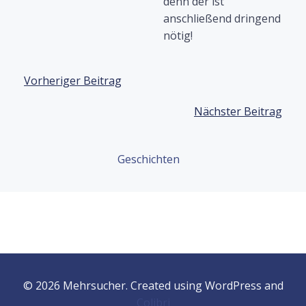
denn der ist
anschließend dringend
nötig!
Beitragsnavigation
Vorheriger Beitrag
Beitragsnavigation
Nächster Beitrag
Geschichten
© 2026 Mehrsucher. Created using WordPress and
Colibri