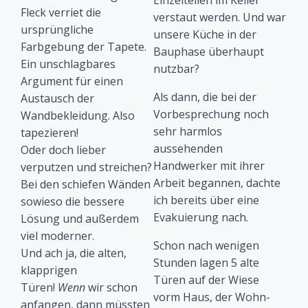
Einzelteilen im Keller
Fleck verriet die
verstaut werden. Und war
ursprüngliche
unsere Küche in der
Farbgebung der Tapete.
Bauphase überhaupt
Ein unschlagbares
nutzbar?
Argument für einen
Als dann, die bei der
Austausch der
Vorbesprechung noch
Wandbekleidung. Also
sehr harmlos
tapezieren!
aussehenden
Oder doch lieber
Handwerker mit ihrer
verputzen und streichen?
Arbeit begannen, dachte
Bei den schiefen Wänden
ich bereits über eine
sowieso die bessere
Evakuierung nach.
Lösung und außerdem
viel moderner.
Schon nach wenigen
Und ach ja, die alten,
Stunden lagen 5 alte
klapprigen
Türen auf der Wiese
Türen!
Wenn
wir schon
vorm Haus, der Wohn-
anfangen, dann müssten